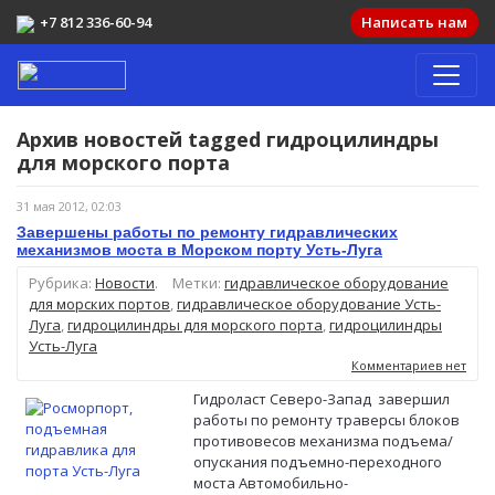
+7 812 336-60-94
Написать нам
Архив новостей tagged
гидроцилиндры
для морского порта
31 мая 2012, 02:03
Завершены работы по ремонту гидравлических
механизмов моста в Морском порту Усть-Луга
Рубрика:
Новости
.
Метки:
гидравлическое оборудование
для морских портов
,
гидравлическое оборудование Усть-
Луга
,
гидроцилиндры для морского порта
,
гидроцилиндры
Усть-Луга
Комментариев нет
Гидроласт Северо-Запад завершил
работы по ремонту траверсы блоков
противовесов механизма подъема/
опускания подъемно-переходного
моста Автомобильно-