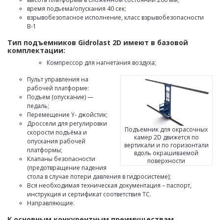
время подъема/опускания 40 сек;
взрывобезопасное исполнение, класс взрывобезопасности
В-1
Тип подъемников Gidrolast 2D имеют в базовой
комплектации:
Компрессор для нагнетания воздуха;
Пульт управления на
рабочей платформе:
Подъем (опускание) —
педаль;
Перемещение Y- джойстик;
Дроссели для регулировки
Подъемник для окрасочных
скорости подъёма и
камер 2D движется по
опускания рабочей
вертикали и по горизонтали
платформы;
вдоль окрашиваемой
Клапаны безопасности
поверхности
(предотвращение падения
стола в случае потери давления в гидросистеме);
Вся необходимая техническая документация – паспорт,
инструкция и сертификат соответствия ТС.
Направляющие.
К основным конкурентным преимуществам