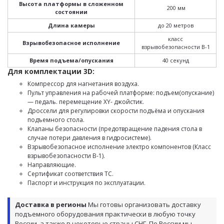
Высота платформы в сложенном
200 мм
состоянии
Длина камеры
до 20 метров
класс
Взрывобезопасное исполнение
взрывобезопасности В-1
Время подъема/опускания
40 секунд
Для комплектации 3D:
Компрессор для нагнетания воздуха.
Пульт управления на рабочей платформе: подъем(опускание)
— педаль. перемещение XY- джойстик.
Дроссели для регулировки скорости подъёма и опускания
подъемного стола.
Клапаны безопасности (предотвращение падения стола в
случае потери давления в гидросистеме).
Взрывобезопасное исполнение электро компонентов (Класс
взрывобезопасности В-1).
Направляющие.
Сертификат соответствия ТС.
Паспорт и инструкция по эксплуатации.
Доставка в регионы
Мы готовы организовать доставку
подъемного оборудования практически в любую точку
России, а также в некоторые страны СНГ. По России мы