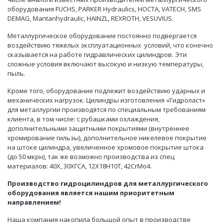
оборудования FUCHS, PARKER Hydraulics, HOCTA, VATECH, SMS
DEMAG, Mantanhydraulic, HAINZL, REXROTH, VESUVIUS.
Металлургическое оборудование постоянно подвергается
воздействию тяжелых эксплуатационных условий, что конечно
сказывается на работе гидравлических цилиндров. Эти
сложные условия включают высокую и низкую температуры,
пыль.
Кроме того, оборудование подлежит воздействию ударных и
механических нагрузок. Цилиндры изготовления «Гидроласт»
для металлургии производятся по специальным требованиям
клиента, в том числе: с рубашками охлаждения,
дополнительными защитными покрытиями (внутреннее
хромирование гильзы), дополнительное никелевое покрытие
на штоке цилиндра, увеличенное хромовое покрытие штока
(до 50 мкрн), так же возможно производства из спец
материалов: 40Х, 30ХГСА, 12Х18Н10Т, 42CrMo4.
Производство гидроцилиндров для металлургического
оборудования является нашим приоритетным
направлением!
Наша компания накопила большой опыт в производстве