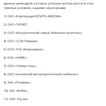
данных цилиндров, которые успешно используются в этих
тяжелых условиях, нашими заказчиками:
1). ОАО «Корпорация ВСМПО-АВИСМА»;
2). ОАО «ТАГМЕТ;
3). ООО «Воскресенский завод «Машиностроитель»;
4). ООО «ССМ-Тяжмаш»;
5). ООО «РУС-Инжениринг»;
6). ОАО «НЛМК»;
7). ОАО «Северсталь»;
8). ОАО «Алчевский металлургический комбинат»;
9). ЗАО «Полимак»;
10). ЗАО «МЗВА»;
11). ОАО «Русал».