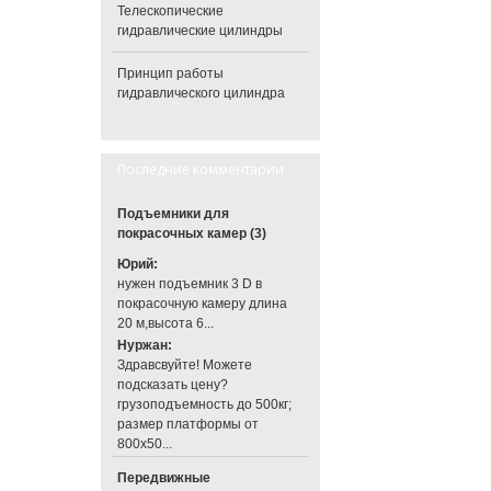
Телескопические
гидравлические цилиндры
Принцип работы
гидравлического цилиндра
Последние комментарии
Подъемники для
покрасочных камер (3)
Юрий:
нужен подъемник 3 D в
покрасочную камеру длина
20 м,высота 6...
Нуржан:
Здравсвуйте! Можете
подсказать цену?
грузоподъемность до 500кг;
размер платформы от
800х50...
Передвижные