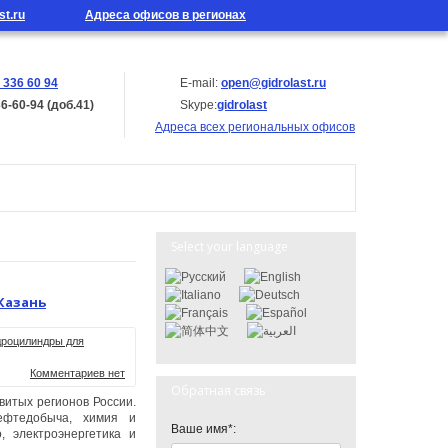
st.ru
Адреса офисов в регионах
 336 60 94
E-mail:
open@gidrolast.ru
36-60-94 (доб.41)
Skype:
gidrolast
Адреса всех региональных офисов
Select your language
Казань
дроцилиндры для
Комментариев нет
Обратная связь
витых регионов России.
ефтедобыча, химия и
Ваше имя*:
, электроэнергетика и