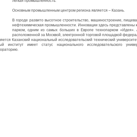
легкая промышленность.
Основным промышленным центром региона является – Казань.
В городе развито высотное строительство, машиностроение, пищевая
нефтехимическая промышленности. Инновации здесь представлены кр
парком, одним из самых больших в Европе технопарком «Идея». 
расположенной за Москвой, электронной торговой площадкой федера
яется Казанский национальный исследовательский технический университет
ый институт имеет статус национального исследовательского унив
бораторию.