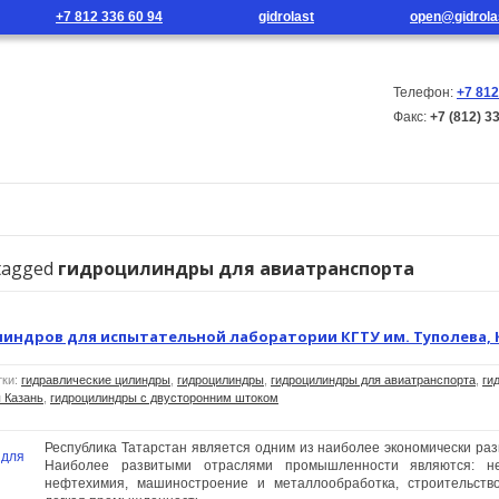
+7 812 336 60 94
gidrolast
open@gidrola
Телефон:
+7 812
Факс:
+7 (812) 3
г продукции
Новости
Контакты
tagged
гидроцилиндры для авиатранспорта
индров для испытательной лаборатории КГТУ им. Туполева, 
тки:
гидравлические цилиндры
,
гидроцилиндры
,
гидроцилиндры для авиатранспорта
,
ги
 Казань
,
гидроцилиндры с двусторонним штоком
Республика Татарстан является одним из наиболее экономически раз
Наиболее развитыми отраслями промышленности являются: н
нефтехимия, машиностроение и металлообработка, строительство