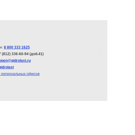
н:
8 800 333 1625
7 (812) 336-60-94 (доб.41)
open@gidrolast.ru
gidrolast
х региональных офисов