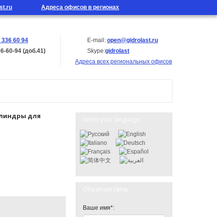
st.ru
Адреса офисов в регионах
 336 60 94
E-mail:
open@gidrolast.ru
36-60-94 (доб.41)
Skype:
gidrolast
Адреса всех региональных офисов
линдры для
Select your language
Обратная связь
Ваше имя*: