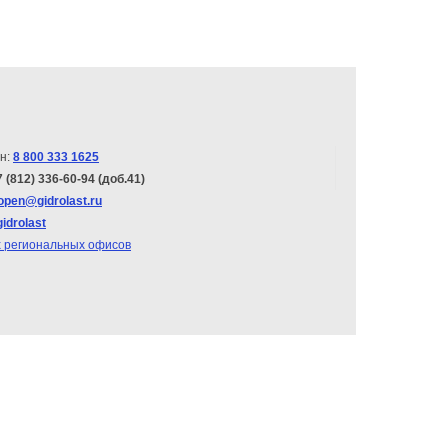
н:
8 800 333 1625
7 (812) 336-60-94 (доб.41)
open@gidrolast.ru
gidrolast
х региональных офисов