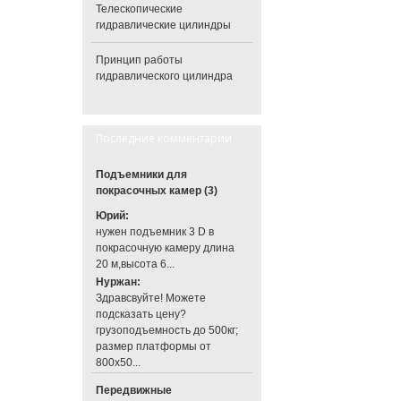
Телескопические
гидравлические цилиндры
Принцип работы
гидравлического цилиндра
Последние комментарии
Подъемники для
покрасочных камер (3)
Юрий:
нужен подъемник 3 D в
покрасочную камеру длина
20 м,высота 6...
Нуржан:
Здравсвуйте! Можете
подсказать цену?
грузоподъемность до 500кг;
размер платформы от
800х50...
Передвижные