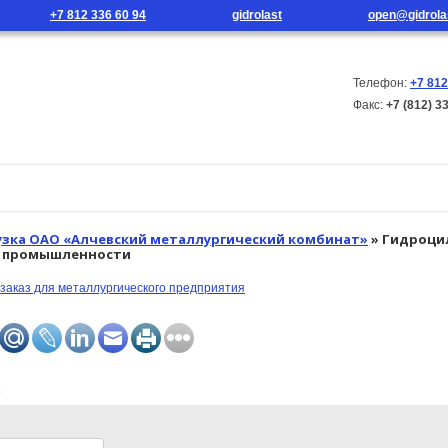
+7 812 336 60 94
gidrolast
open@gidrola
Телефон:
+7 812
Факс:
+7 (812) 3
г продукции
Новости
Контакты
узка ОАО «Алчевский металлургический комбинат»
» Гидроци
й промышленности
: