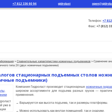
+7 812 336 60 94
gidrolast
open@gidrola
Телефон:
+7 812
Факс:
+7 (812) 3
г продукции
Новости
Контакты
нформация
>
Сравнительные характеристики ножничных подъемников
> Сравнение ан
ичного типа 2X (двух ножничные подъемники)
алогов стационарных подъемных столов ножн
ничные подъемники)
Компания Гидроласт производит стационарные
ножничные гидра
широком ассортименте для подъема разных грузов — практич
применения.
дроласт
→ Варьируется как высота подъема, так и размеры платформы.
й уже в
ации
→ Можно использовать как внутри помещений, так и снаружи.