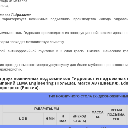
хода из металла;
леса;
толов Гидроласт:
 характеризует ножничные подъемники производства Завода гидравли
емные столы Гидроласт производятся из конструкционной низколегированно
варки проходит механическую зачистку.
ой антикоррозийной грунтовки и 2 слоя краски Tikkurila. Нанесение кр
я проходит высокотемпературную сушку для более глубокого проникновени
арактеристик.
в двух ножничных подъемников Гидроласт и подъемных 
омпаний
LEMA Engineering
(Польша),
Marco AB
(Швеция),
Edm
прогресс
(Россия).
ТИП НОЖНИЧНОГО СТОЛА 2X (ДВУХНОЖНИЧНЫ
ГАБАРИТЫ, ММ
ВРЕМЯ
МАССА,
ПОДЪЁМА,
H
∆H (ХОД
КГ.
L X B
H MIN
СЕК.
MAX
СТОЛА)