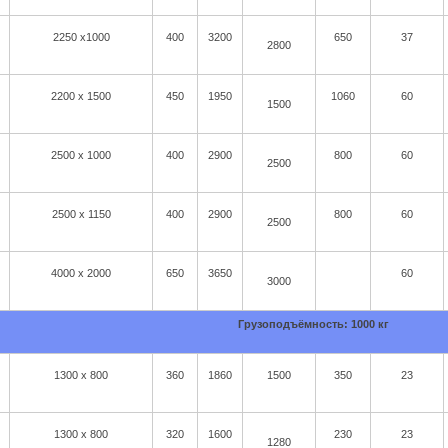
2250 x1000
400
3200
650
37
2800
2200 х 1500
450
1950
1060
60
1500
2500 х 1000
400
2900
800
60
2500
2500 х 1150
400
2900
800
60
2500
4000 х 2000
650
3650
60
3000
Грузоподъёмность: 1000 кг
1300 x 800
360
1860
1500
350
23
1300 x 800
320
1600
230
23
1280