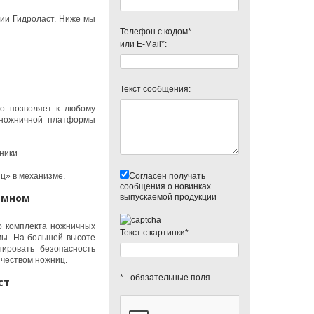
ии Гидроласт. Ниже мы
Телефон с кодом*
или E-Mail*:
Текст сообщения:
о позволяет к любому
 ножничной платформы
ники.
ц» в механизме.
Согласен получать
сообщения о новинках
емном
выпускаемой продукции
о комплекта ножничных
Текст с картинки*:
мы. На большей высоте
ировать безопасность
ичеством ножниц.
* - обязательные поля
ст