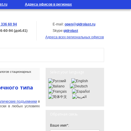
st.ru
Адреса офисов в регионах
 336 60 94
E-mail:
open@gidrolast.ru
36-60-94 (доб.41)
Skype:
gidrolast
Адреса всех региональных офисов
Select your language
алогов стационарных
ичного типа
влические подъемники
в
ески в любых условиях
Обратная связь
Ваше имя*: