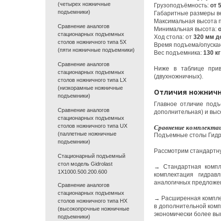
(четырех ножничные
Грузоподъёмность:
от 
подъемники)
Габаритные размеры в
Максимальная высота 
Сравнение аналогов
Минимальная высота:
стационарных подъемных
Ход стола: от
320 мм
до
столов ножничного типа 5X
Время подъема/опускан
(пяти ножничные подъемники)
Вес подъемника:
130 кг
Сравнение аналогов
Ниже в таблице прив
стационарных подъемных
(двухножничных).
столов ножничного типа LX
(низкорамные ножничные
Отличия ножничн
подъемники)
Главное отличие подъ
Сравнение аналогов
дополнительная) и выс
стационарных подъемных
столов ножничного типа UX
Сравнение комплекта
(паллетные ножничные
Подъемные столы Гидро
подъемники)
Рассмотрим стандартн
Стационарный подъемный
стол модель Gidrolast
→ Стандартная компле
1X1000.500.200.600
комплектация гидрав
аналогичных предложен
Сравнение аналогов
стационарных подъемных
→ Расширенная комплек
столов ножничного типа HX
в дополнительной комп
(высокопрочные ножничные
экономически более вы
подъемники)