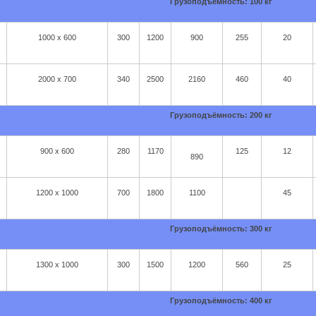
Грузоподъёмность: 100 кг
1000 х 600
300
1200
900
255
20
2000 х 700
340
2500
2160
460
40
Грузоподъёмность: 200 кг
900 x 600
280
1170
125
12
890
1200 х 1000
700
1800
1100
45
Грузоподъёмность: 300 кг
1300 х 1000
300
1500
1200
560
25
Грузоподъёмность: 400 кг