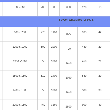
800×600
200
800
600
120
19
Грузоподъёмность: 500 кг
900 x 700
275
1100
185
42
825
1200 х 1200
300
1000
480
20
700
1350 x1000
350
1800
450
21
1450
1500 х 1500
310
1400
580
20
1090
1700 х 1000
350
1800
580
30
1450
2200 х 1500
460
3260
900
30
2800