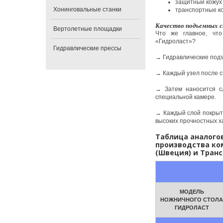
защитный кожух 
Хонинговальные станки
транспортные ко
Качество подъемных с
Вертолетные площадки
Что же главное, что
«Гидроласт»?
Гидравлические прессы
→ Гидравлические подъ
→ Каждый узел после с
→ Затем наносится сл
специальной камере.
→ Каждый слой покрыти
высоких прочностных х
Таблица аналого
производства к
(Швеция) и
Транс
МОДЕЛЬ
НОЖНИЧНОГО СТОЛА
ГИДРОЛАСТ