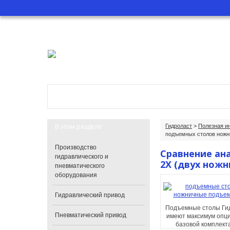
Главная
О компании
Катало
В этом разделе
Гидроласт
>
Полезная и
подъемных столов ножн
Производство
Сравнение ан
гидравлического и
2X (двух нож
пневматического
оборудования
Гидравлический привод
Подъемные столы Ги
Пневматический привод
имеют максимум опци
базовой комплект