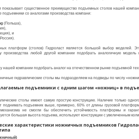
и показывает существенное преимущество подъемных столов нашей компан
е подъемники со аналогами производства компани:
ng
(Польша),
ия),
еция), и
Россия).
ных платформ (столов) Гидроласт является большой выбор моделей. Эт
у производства любой другой компании подобрать аналогичную модель
у нашей компании подобрать аналог на отечественном рынке подъемной тех
ичные гидравлические столы мы подразделяем на подвиды по числу «ножни
длагаемые подъемники с одним шагом «ножниц» в подъ
лические столы имеют самую простую конструкцию. Наличие только одног
т поднимать подъемник выше, примерно, 60% от длины грузовой платфор
механизма не смогли бы обеспечить устойчивость платформы и гарант
буется большая высота подъема, используют конструкции с увеличенным кол
еские характеристики ножничных подъемников Гидрола
типа
жничный)