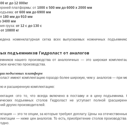
500 кг
до 12 000кг
ерхней платформы: от
1000 х 500 мм
до 6000 х 2000 мм
подъема:
от 600 мм
до 6900 мм
от 180 мм
до 910 мм
 3400 мм
ия груза:
от 12 с
до 130 с
от 10800 кг
едена номенклатурная сетка всех выпускаемых ножничных подъемник
ых подъемников Гидроласт от аналогов
емников нашего производства от аналогичных — это широкая комплектаци
окое качество производства.
ции подъемных платформ
ласт имеют комплектацию гораздо более широкую, чем у аналогов — при м
ую и расширенную комплектацию:
ктация -это то, что всегда включено в поставку и в цену подъемника. 
лических подъемных столов Гидроласт не уступает полной (расшире
ий других производителей.
тация — это те опции, за которые требуют доплату. Цены на отечественны
лектации — ниже цен аналогов. То есть, приобретение столов производств
годно.