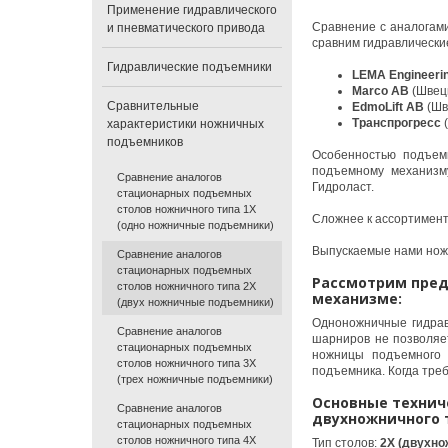
Применение гидравлического
Сравнение с аналогам
и пневматического привода
сравним гидравлически
Гидравлические подъемники
LEMA Engineeri
Marco AB
(Швец
Сравнительные
EdmoLift AB
(Шв
Транспрогресс
(
характеристики ножничных
подъемников
Особенностью подъем
подъемному механизм
Сравнение аналогов
Гидроласт.
стационарных подъемных
столов ножничного типа 1X
Сложнее к ассортимент
(одно ножничные подъемники)
Выпускаемые нами ножн
Сравнение аналогов
стационарных подъемных
Рассмотрим пре
столов ножничного типа 2X
механизме:
(двух ножничные подъемники)
Одноножничные гидрав
Сравнение аналогов
шарниров не позволяе
стационарных подъемных
ножницы подъемного 
столов ножничного типа 3X
подъемника. Когда тре
(трех ножничные подъемники)
Основные технич
Сравнение аналогов
двухножничного 
стационарных подъемных
столов ножничного типа 4X
Тип столов:
2X (двухно