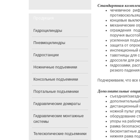
Стандартная комплек
чечевичное ри
противоскользя
Продукция
концевые выключ
механические ог
ограждения по
Гидроцилиндры
поручня высото
усиленная подъ
Пневмоцилиндры
защита от опро
инспекционный с
Гидростанции
тавотницы для с
дроссели для ре
гидрозамки, рас
Ножничные подъемники
резкого падения
Консольные подъемники
Подчеркиваем, что все
Дополнительные опции
Портальные подъемники
съездная/заезд
дополнительный
Гидравлические домкраты
дистанционный 
ножной пульт уп
Гидравлические монтажные
оборудование ст
упоры на рабоч
системы
рамка безопасно
бесконтактные д
Телескопические подъемники
нижняя рама под