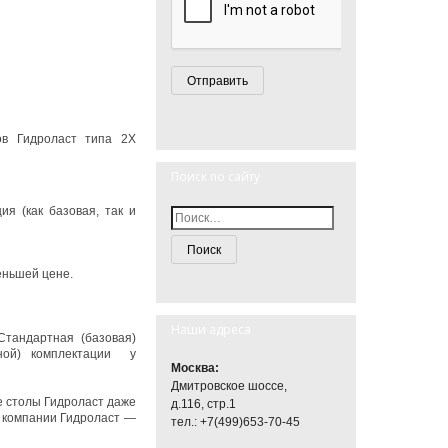
ов Гидроласт типа 2Х
Поиск по сайту
я (как базовая, так и
еньшей цене.
Наши адреса
Стандартная (базовая)
нной) комплектации у
Москва:
Дмитровское шоссе,
е столы Гидроласт даже
д.116, стр.1
а компании Гидроласт —
тел.: +7(499)653-70-45