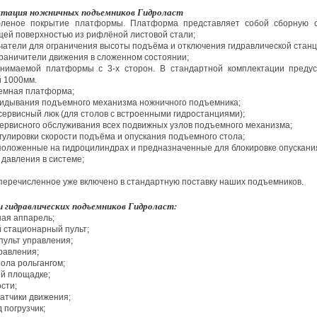
тация ножничных подъемников Гидроласт
фленое покрытие платформы. Платформа представляет собой сборную с
щей поверхностью из рифлёной листовой стали;
атели для ограничения высоты подъёма и отключения гидравлической станц
раничители движения в сложенном состоянии;
днимаемой платформы с 3-х сторон. В стандартной комплектации преду
й 1000мм.
емная платформа;
кидывания подъемного механизма ножничного подъемника;
ервисный люк (для столов с встроенными гидростанциями);
ервисного обслуживания всех подвижных узлов подъемного механизма;
гулировки скорости подъёма и опускания подъемного стола;
положенные на гидроцилиндрах и предназначенные для блокировке опускани
 давления в системе;
 перечисленное уже включено в стандартную поставку наших подъемников.
 гидравлических подъемников Гидроласт:
ная аппарель;
 стационарный пульт;
пульт управления;
равления;
ола рольгангом;
ей площадке;
сти;
атчики движения;
 погрузчик;