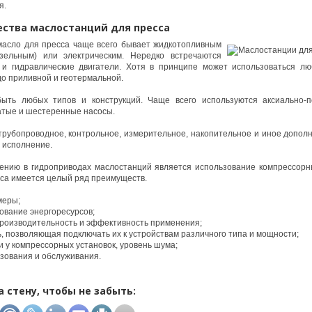
я.
ства маслостанций для пресса
масло для пресса чаще всего бывает жидкотопливным
зельным) или электрическим. Нередко встречаются
 и гидравлические двигатели. Хотя в принципе может использоваться л
до приливной и геотермальной.
ыть любых типов и конструкций. Чаще всего используются аксиально-
атые и шестеренные насосы.
трубопроводное, контрольное, измерительное, накопительное и иное допол
 исполнение.
ению в гидроприводах маслостанций является использование компрессорны
са имеется целый ряд преимуществ.
меры;
ование энергоресурсов;
производительность и эффективность применения;
, позволяющая подключать их к устройствам различного типа и мощности;
 у компрессорных установок, уровень шума;
зования и обслуживания.
а стену, чтобы не забыть: