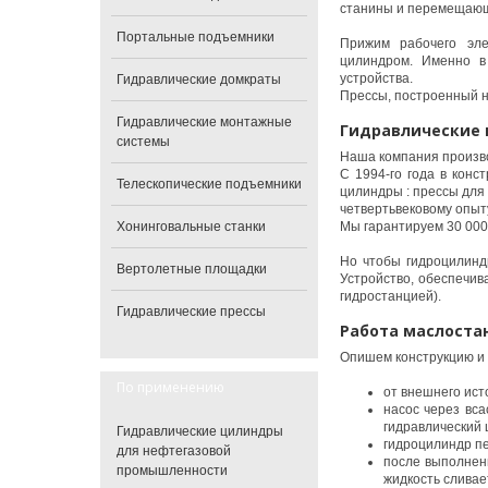
станины и перемещающе
Портальные подъемники
Прижим рабочего эле
цилиндром. Именно в
устройства.
Гидравлические домкраты
Прессы, построенный н
Гидравлические монтажные
Гидравлические 
системы
Наша компания произво
С 1994-го года в кон
Телескопические подъемники
цилиндры : прессы для
четвертьвековому опыт
Хонинговальные станки
Мы гарантируем 30 000
Но чтобы гидроцилинд
Вертолетные площадки
Устройство, обеспечив
гидростанцией).
Гидравлические прессы
Работа маслоста
Опишем конструкцию и 
По применению
от внешнего ист
насос через вс
гидравлический 
Гидравлические цилиндры
гидроцилиндр пе
для нефтегазовой
после выполнен
промышленности
жидкость сливае