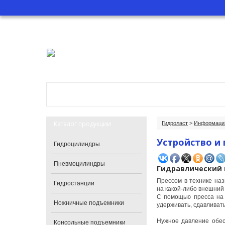
Главная
О компании
Катало
Каталог продукции
Гидроласт
>
Информация
Устройство и
Гидроцилиндры
Пневмоцилиндры
Гидравлический 
Прессом в технике на
Гидростанции
на какой-либо внешний 
С помощью пресса на 
Ножничные подъемники
удерживать, сдавливат
Нужное давление обес
Консольные подъемники