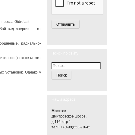
юбой вид энергии — от
поршневые, радиально-
Поиск по сайту
нительное) также может
х установок. Однако у
Наши адреса
Москва:
Дмитровское шоссе,
д.116, стр.1
тел.: +7(499)653-70-45