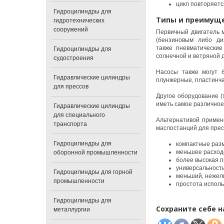
цикл повторяетс
Гидроцилиндры для
Типы и преимуще
гидротехнических
сооружений
Первичный двигатель 
(бензиновым либо ди
также пневматические
Гидроцилиндры для
солнечной и ветряной 
судостроения
Насосы также могут б
Гидравлические цилиндры
плунжерные, пластинч
для прессов
Другое оборудование (
иметь самое различное
Гидравлические цилиндры
для специального
Альтернативой примен
транспорта
маслостанций для прес
Гидроцилиндры для
компактные раз
меньшее расход
оборонной промышленности
более высокая 
универсальность
Гидроцилиндры для горной
меньший, нежели
промышленности
простота исполь
Гидроцилиндры для
Сохраните себе н
металлургии