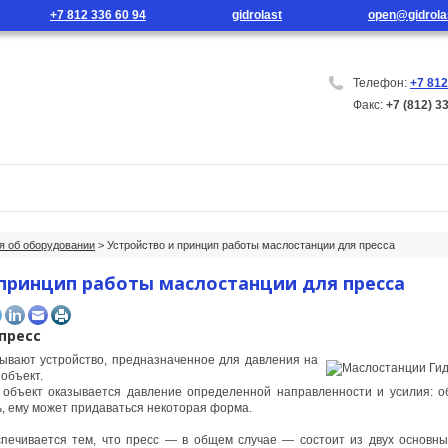
+7 812 336 60 94
gidrolast
open@gidrola
Телефон:
+7 812
Факс:
+7 (812) 3
г продукции
Новости
Контакты
 об оборудовании
> Устройство и принцип работы маслостанции для пресса
 принцип работы маслостанции для пресса
пресс
зывают устройство, предназначенное для давления на
объект.
объект оказывается давление определенной направленности и усилия: о
ь, ему может придаваться некоторая форма.
печивается тем, что пресс — в общем случае — состоит из двух основны