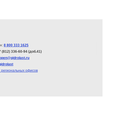
н:
8 800 333 1625
7 (812) 336-60-94 (доб.41)
open@gidrolast.ru
gidrolast
х региональных офисов