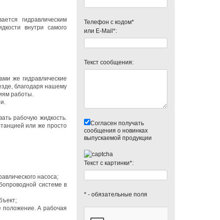
ается гидравлическим
Телефон с кодом*
дкости внутри самого
или E-Mail*:
Текст сообщения:
ами же гидравлические
езде, благодаря нашему
иям работы.
и.
ать рабочую жидкость.
Согласен получать
станцией или же просто
сообщения о новинках
выпускаемой продукции
Текст с картинки*:
равлического насоса;
бопроводной системе в
* - обязательные поля
бъект;
 положение. А рабочая