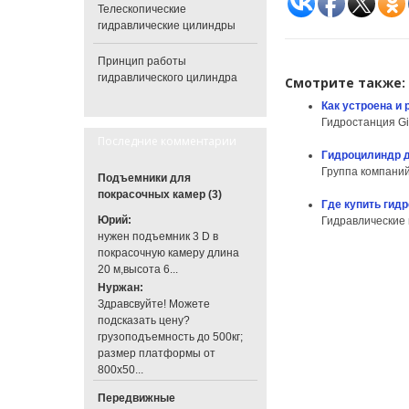
Телескопические
гидравлические цилиндры
Принцип работы
гидравлического цилиндра
Смотрите также:
Как устроена и
Гидростанция Gid
Последние комментарии
Гидроцилиндр д
Группа компаний
Подъемники для
покрасочных камер (3)
Где купить гид
Юрий:
Гидравлические 
нужен подъемник 3 D в
покрасочную камеру длина
20 м,высота 6...
Нуржан:
Здравсвуйте! Можете
подсказать цену?
грузоподъемность до 500кг;
размер платформы от
800х50...
Передвижные