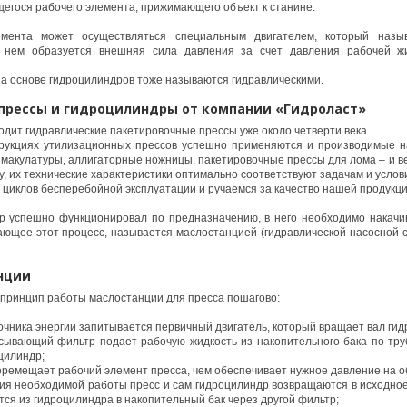
гося рабочего элемента, прижимающего объект к станине.
мента может осуществляться специальным двигателем, который назыв
 нем образуется внешняя сила давления за счет давления рабочей жи
а основе гидроцилиндров тоже называются гидравлическими.
прессы и гидроцилиндры от компании «Гидроласт»
дит гидравлические пакетировочные прессы уже около четверти века.
струкциях утилизационных прессов успешно применяются и производимые н
 макулатуры, аллигаторные ножницы, пакетировочные прессы для лома – и в
у, их технические характеристики оптимально соответствуют задачам и услов
 циклов бесперебойной эксплуатации и ручаемся за качество нашей продукци
р успешно функционировал по предназначению, в него необходимо накачив
ающее этот процесс, называется маслостанцией (гидравлической насосной 
нции
принцип работы маслостанции для пресса пошагово:
очника энергии запитывается первичный двигатель, который вращает вал гид
асывающий фильтр подает рабочую жидкость из накопительного бака по тру
цилиндр;
ремещает рабочий элемент пресса, чем обеспечивает нужное давление на о
ия необходимой работы пресс и сам гидроцилиндр возвращаются в исходное
тся из гидроцилиндра в накопительный бак через другой фильтр;