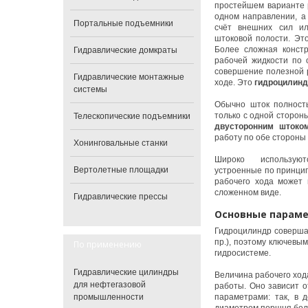
простейшем варианте 
одном направлении, а
Портальные подъемники
счёт внешних сил ил
штоковой полости. Э
Более сложная констр
Гидравлические домкраты
рабочей жидкости по 
совершение полезной р
Гидравлические монтажные
ходе. Это
гидроцилинд
системы
Обычно шток полност
только с одной сторон
Телескопические подъемники
двусторонним штоко
работу по обе стороны
Хонинговальные станки
Широко использу
Вертолетные площадки
устроенные по принцип
рабочего хода может 
сложенном виде.
Гидравлические прессы
Основные парам
Гидроцилиндр совершае
пр.), поэтому ключев
По применению
гидросистеме.
Гидравлические цилиндры
Величина рабочего ход
для нефтегазовой
работы. Оно зависит о
промышленности
параметрами: так, в 