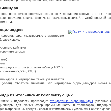
е метра и рабочим давлением в десятки мегапаскалей.
оцилиндра
дроцилиндр, нужно предусмотреть способ крепления корпуса и штока. Кор
фах, проушинах, вилке. Шток может окачиваться вилкой, втулкой, резьбой н
ом и т.д.
роцилиндров
идроцилиндра, указываемые в маркировке
9, следующие:
ороннего действия
сторонним штоком
)
 (мм)
мм)
я корпуса и штока (согласно таблице ГОСТ)
сполнение (У, УХЛ, ХЛ, Т)
цилиндров в маркировке также указывается
в (колен). Обратите внимание, что маркировка гидроцилиндров может 
индр из итальянских комплектующих
риятие «Гидроласт» производит
стандартные гидроцилиндры
(сварные и
оцилиндры для любых сфер промышленности и транспорта, гидроцил
ция в агрессивных средах и сложных климатических условиях). Рабочее давле