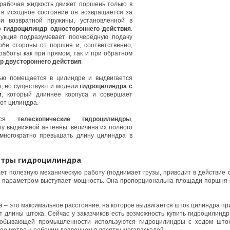
рабочая жидкость движет поршень только в
 в исходное состояние он возвращается за
и возвратной пружины, установленной в
то
гидроцилиндр одностороннего действия
.
укция подразумевает поочерёдную подачу
обе стороны от поршня и, соответственно,
аботы как при прямом, так и при обратном
р двустороннего действия
.
ью помещается в цилиндре и выдвигается
ы, но существуют и модели
гидроцилиндра с
м
, который длиннее корпуса и совершает
 от цилиндра.
ются
телескопические гидроцилиндры
,
у выдвижной антенны: величина их полного
многократно превышать длину цилиндра в
етры гидроцилиндра
т полезную механическую работу (поднимает грузы, приводит в действие 
ым параметром выступает мощность. Она пропорциональна площади поршня 
а – это максимальное расстояние, на которое выдвигается шток цилиндра п
т длины штока. Сейчас у заказчиков есть возможность купить гидроцилинд
добывающей промышленности используются гидроцилиндры с ходом шток