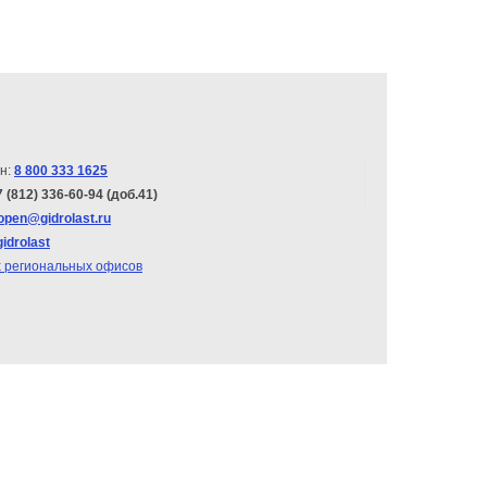
н:
8 800 333 1625
7 (812) 336-60-94 (доб.41)
open@gidrolast.ru
gidrolast
х региональных офисов