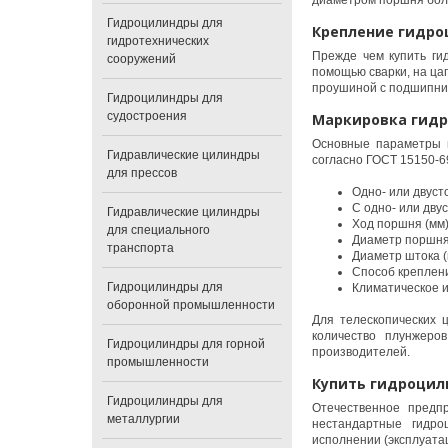
диаметром поршня боле
Гидроцилиндры для
Крепление гидр
гидротехнических
Прежде чем купить ги
сооружений
помощью сварки, на цап
проушиной с подшипник
Гидроцилиндры для
судостроения
Маркировка гид
Основные параметры г
Гидравлические цилиндры
согласно ГОСТ 15150-6
для прессов
Одно- или двуст
С одно- или дву
Гидравлические цилиндры
Ход поршня (мм
для специального
Диаметр поршня
транспорта
Диаметр штока (
Способ креплени
Гидроцилиндры для
Климатическое и
оборонной промышленности
Для телескопических 
количество плунжеро
Гидроцилиндры для горной
производителей.
промышленности
Купить гидроцил
Гидроцилиндры для
Отечественное предп
металлургии
нестандартные гидр
исполнении (эксплуата