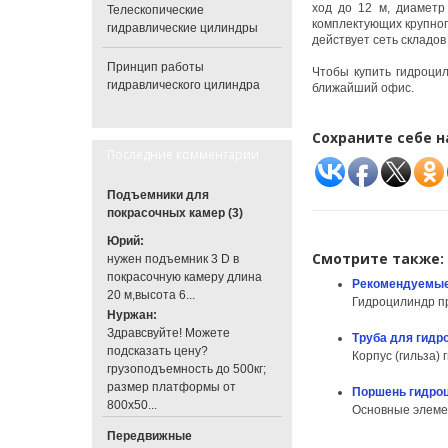
ход до 12 м, диаметр
Телескопические
комплектующих крупного
гидравлические цилиндры
действует сеть складов
Принцип работы
Чтобы купить гидроцил
гидравлического цилиндра
ближайший офис.
Сохраните себе н
Последние комментарии
Подъемники для
покрасочных камер (3)
Юрий:
Смотрите также:
нужен подъемник 3 D в
покрасочную камеру длина
Рекомендуемые
20 м,высота 6...
Гидроцилиндр пр
Нуржан:
Здравсвуйте! Можете
Труба для гидр
подсказать цену?
Корпус (гильза)
грузоподъемность до 500кг;
размер платформы от
Поршень гидроц
800х50...
Основные элемен
Передвижные