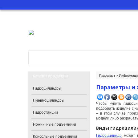
Главная
О компании
Катало
Каталог продукции
Гидроласт
>
Информация
Параметры и 
Гидроцилиндры
Пневмоцилиндры
Чтобы купить гидроци
подобрать изделие с н
Гидростанции
– в этом случае прои
модели либо разрабаты
Ножничные подъемники
Виды гидроцили
Гидроцилиндр
может и
Консольные подъемники