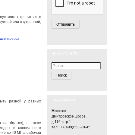
пус может крепиться с
аружной или внутренней,
Поиск по сайту
Наши адреса
быть разной у разных
Москва:
Дмитровское шоссе,
д.116, стр.1
 на болтах), а также
тел.: +7(499)653-70-45
индры в специальном
ние до 40 МПа, рабочий