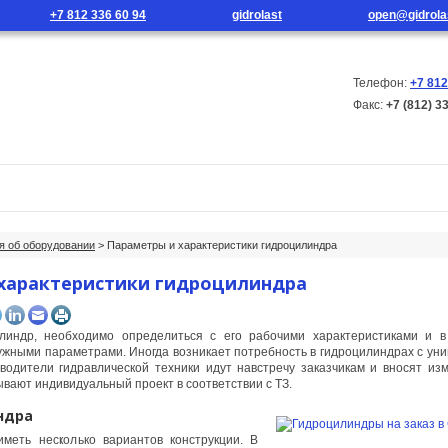
+7 812 336 60 94
gidrolast
open@gidrola
Телефон:
+7 812
Факс:
+7 (812) 3
г продукции
Новости
Контакты
 об оборудовании
> Параметры и характеристики гидроцилиндра
характеристики гидроцилиндра
линдр, необходимо определиться с его рабочими характеристиками и в
ужными параметрами. Иногда возникает потребность в гидроцилиндрах с у
зводители гидравлической техники идут навстречу заказчикам и вносят из
вают индивидуальный проект в соответствии с ТЗ.
ндра
меть несколько вариантов конструкции. В