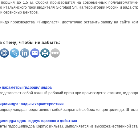
 поршня до 1,5 м. Сборка производится на современных полуавтоматиче
 итальянского производителя Gidrolast Srl. На территории России и ряда с
 и сервисных центров.
индр производства «Гидроласт», достаточно оставить заявку на сайте ко
а стену, чтобы не забыть:
 параметры гидроцилиндра
едставляет собой важный рабочий орган при производстве станков, гидропрес
оцилиндра: виды и характеристики
 гидроцилиндра представляет собой закрытый с обоих концов цилиндр. Шток вы
илиндра одно- и двустороннего действия
ты гидроцилиндра Корпус (гильза). Выполняется из высококачественной стал