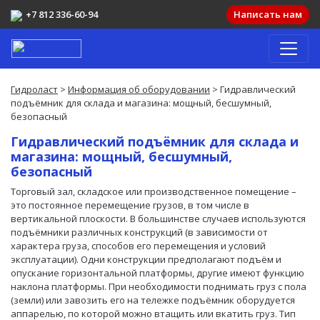
+7 812 336-60-94
Написать нам
Гидроласт
>
Информация об оборудовании
> Гидравлический
подъёмник для склада и магазина: мощный, бесшумный,
безопасный
Гидравлический подъёмник для склада и
магазина: мощный, бесшумный,
безопасный
Торговый зал, складское или производственное помещение –
это постоянное перемещение грузов, в том числе в
вертикальной плоскости. В большинстве случаев используются
подъёмники различных конструкций (в зависимости от
характера груза, способов его перемещения и условий
эксплуатации). Одни конструкции предполагают подъём и
опускание горизонтальной платформы, другие имеют функцию
наклона платформы. При необходимости поднимать груз с пола
(земли) или завозить его на тележке подъёмник оборудуется
аппарелью, по которой можно втащить или вкатить груз. Тип