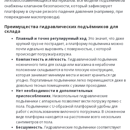
легковоспламеняющихся материалов. Все модели подъёмников
снабжены клапаном безопасности, который зафиксирует
платформу в случае резкого падения давления (например, при
повреждении маслопровода).
Преимущества гидравлических подъёмников для
склада
Плавный и точно регулируемый ход
. Это значит, что даже
хрупкий груз не пострадает, а платформу подъёмника можно
почти идеально выровнять с поверхностью, с которой
происходит погрузка/разгрузка.
Компактность и лёгкость
. Гидравлический подъёмник
ножничного типа для склада или магазина в нерабочем
положении складывается в почти плоскую конструкцию,
которая занимает минимум места и может храниться где
угодно. Портативные подъёмники легко перемещаются даже в
довольно тесных помещениях с узкими проходами.
Нет необходимости в дополнительных
приспособлениях.
Низкопольные гидравлические
подъёмники с аппарелью позволяют вести погрузку прямо с
пола. Подъёмники с U-образной платформой удобны для
работ с использованием вилочного погрузчика. В сложенном
виде платформа находится на расстоянии всего нескольких
сантиметров от пола.
Бесшумность.
Гидравлические подъёмники соответствуют