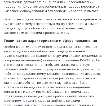
применение другой подъёмной техники. Телескопический
подъемник применяется в основном для подъёма персонала (1–
2 человек) с оборудованием для проведения работ на высоте.
Некоторые модели самоходных телескопических подъёмников
имеют наклоняемую поворотную мачту с подвесной люлькой,
что даёт доступ к объектам со сложной геометрией,
заслонённым деревьями, проводами и т.д.
Технические характеристики и сфера применения
Особенность телескопического подъёмника – значительная
высота подъёма при небольшой площади основания. Его
грузоподъёмность в сравнении с другими видами подъёмников
(например, ножничными) невелика и ограничена 150–300 кг. Но
этого вполне достаточно, чтобы доставить одного-двух
рабочих с необходимым оборудованием на высоту свыше 30 м.
Работы на городских коммуникациях, кронирование деревьев,
монтаж оборудования и рекламных растяжек, ремонтные и
клиниговые работы – во всех этих случаях может быть
использован передвижной телескопический подъемник,
компактный и устойчивый. Небольшая платформа имеет
ограждение, а с помощью пульта рабочие могут управлять
движением подъёмника. База снабжена крюками и
проушинами, так что подъёмник можно легко подцепить к