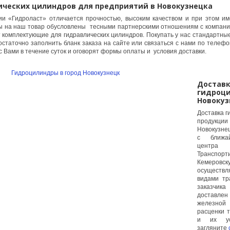
ических цилиндров для предприятий в Новокузнецка
ии «Гидроласт» отличается прочностью, высоким качеством и при этом им
ны на наш товар обусловлены тесными партнерскими отношениям с компани
 комплектующие для гидравлических цилиндров. Покупать у нас стандартны
статочно заполнить бланк заказа на сайте или связаться с нами по телефо
с Вами в течение суток и оговорят формы оплаты и условия доставки.
Достав
гидроци
Новокуз
Доставка г
продукци
Новокузне
с ближай
центр
Транспо
Кемеровс
осуществ
видами тр
заказчик
доставлен
железной 
расценки 
и их ус
загляните