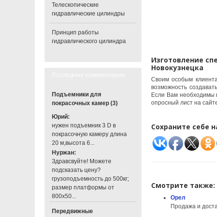
Телескопические
гидравлические цилиндры
Принцип работы
гидравлического цилиндра
Изготовление сп
Новокузнецка
Последние комментарии
Своим особым клиента
возможность создават
Подъемники для
Если Вам необходимы 
опросный лист на сайте
покрасочных камер (3)
Юрий:
нужен подъемник 3 D в
Сохраните себе н
покрасочную камеру длина
20 м,высота 6...
Нуржан:
Здравсвуйте! Можете
подсказать цену?
грузоподъемность до 500кг;
Смотрите также:
размер платформы от
800х50...
Орел
Продажа и доста
Передвижные