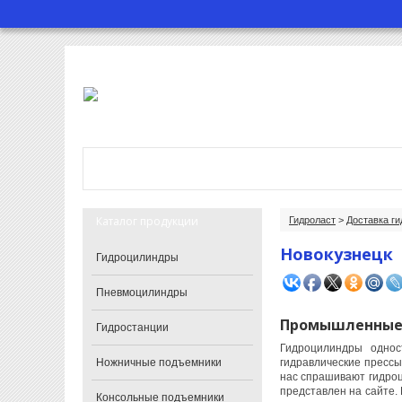
Главная
О компании
Катало
Каталог продукции
Гидроласт
>
Доставка г
Новокузнецк
Гидроцилиндры
Пневмоцилиндры
Промышленные 
Гидростанции
Гидроцилиндры однос
Ножничные подъемники
гидравлические прессы
нас спрашивают гидро
представлен на сайте.
Консольные подъемники