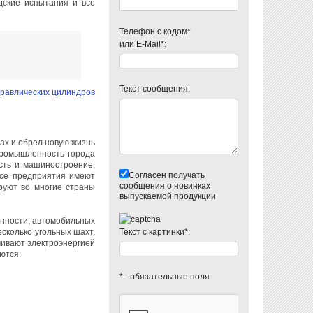
дские испытания и всё
Телефон с кодом*
или E-Mail*:
Текст сообщения:
дравлических цилиндров
дах и обрел новую жизнь
промышленность города
сть и машиностроение,
Согласен получать
Все предприятия имеют
сообщения о новинках
руют во многие страны
выпускаемой продукции
нности, автомобильных
сколько угольных шахт,
Текст с картинки*:
чивают электроэнергией
ются:
* - обязательные поля