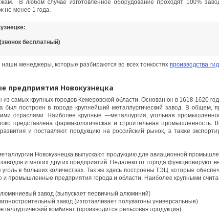
жам. В любом случае изготовленное оборудование проходят 100% заво
 не менее 1 года.
узнецке:
5 (звонок бесплатный)
 наши менеджеры, которые разбираются во всех тонкостях
производства ги
.
е предприятия Новокузнецка
 из самых крупных городов Кемеровской области. Основан он в 1618-1620 го
гда был построен в городе крупнейший металлургический завод. В общем, 
кими отраслями. Наиболее крупные —металлургия, угольная промышленно
роко представлена фармакологическая и строительная промышленность. 
развития и поставляют продукцию на российский рынок, а также экспорти
металлургии Новокузнецка выпускают продукцию для авиационной промышле
заводов и многих других предприятий. Недалеко от города функционируют не
 уголь в больших количествах. Так же здесь построены ТЭЦ, которые обеспе
но и промышленные предприятия города и области. Наиболее крупными счита
алюминиевый завод (выпускает первичный алюминий)
агоностроительный завод (изготавливает полувагоны универсальные)
еталлургический комбинат (производится рельсовая продукция).