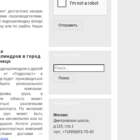
еет достаточно низкую
ями -производителями,
е гидроцилиндры всегда
ну или по скайпу. Наши
ка
Поиск по сайту
линдров в город
нецк
идроцилиндров и другой
и от «Гидроласт» в
цк будет производиться
шего регионального
а компании.
ртировка груза в
кую область может
Наши адреса
ляться различными
анспорта. По желанию
а груз может быть
Москва:
 на автомобилях или по
Дмитровское шоссе,
дороге. Хотите узнать
д.116, стр.1
транспортных компаний
тел.: +7(499)653-70-45
ловия доставки —
сюда
.