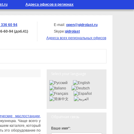
st.ru
Адреса офисов в регионах
 336 60 94
E-mail:
open@gidrolast.ru
36-60-94 (доб.41)
Skype:
gidrolast
Адреса всех региональных офисов
Select your language
ические маслостанции,
Обратная связь
кузнецка. Чаще всего у
шем каталоге, который
Ваше имя*:
ть это оборудование по