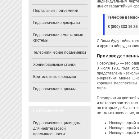
индивидуальным черте
имеют гарантийный срок
Портальные подъемники
Телефон в Новок
Гидравлические домкраты
8 (800) 333 16 2
Гидравлические монтажные
системы
С Вами будут общаться
и другого оборудования
Телескопические подъемники
Производственны
Новокузнецк — это один
Хонинговальные станки
3 июля 1931 года, ко
представлена несколь
Вертолетные площадки
энергетика. Менее ши
хорошие перспективы 
мира.
Гидравлические прессы
Предприятия цветной 
и моторостроительных 
на которые добывается
По применению
не только население, 
Гидравлические цилиндры
Новокузнецкий 
Новокузнецкий в
для нефтегазовой
Новокузнецкий м
промышленности