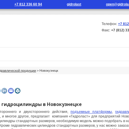
+7 812 336 60 94
gidrolast
open@gidrola
Телефон:
+7 812
Факс:
+7 (812) 3
г продукции
Новости
Контакты
идравлической продукции
> Новокузнецк
гидроцилиндры в Новокузнецке
тороннего и двухстороннего действия,
подъемные платформы
,
гидравл
, и многое другое, предлагает компания «Гидроласт» для предприятий Ново
цилиндры стандартных размеров, необходимую модель можно подобрать в на
 Кроме гидравлических цилиндров стандартных размеров, у нас можно заказа