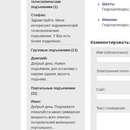
телескопические
Шахты
подъемники (1)
Гидроцилиндры 
Стефан:
Иваново
Здравствуйте. Меня
Гидроцилиндры 
интересуют гидравлический
телескопические
подъемники. У Вас есть
более подробная...
Комментировать
Грузовые подъемники (13)
Имя (обязательно):
Дмитрий:
Добрый день. Нужен
подъёмник, для установки с
Электронная почта 
наружи здания, высота
подъема...
Портальные подъемники
Сайт:
(11)
Иван:
Добрый день. Подскажите
Текст сообщения:
пожалуйста какая суммарная
мощность всех электро-
потребителей мобильного
портального...