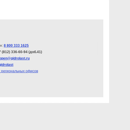
н:
8 800 333 1625
7 (812) 336-60-94 (доб.41)
open@gidrolast.ru
gidrolast
х региональных офисов