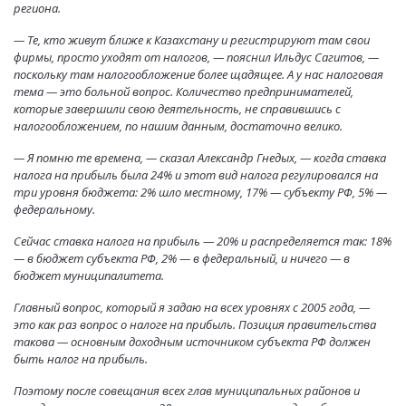
региона.
— Те, кто живут ближе к Казахстану и регистрируют там свои
фирмы, просто уходят от налогов, — пояснил Ильдус Сагитов, —
поскольку там налогообложение более щадящее. А у нас налоговая
тема — это больной вопрос. Количество предпринимателей,
которые завершили свою деятельность, не справившись с
налогообложением, по нашим данным, достаточно велико.
— Я помню те времена, — сказал Александр Гнедых, — когда ставка
налога на прибыль была 24% и этот вид налога регулировался на
три уровня бюджета: 2% шло местному, 17% — субъекту РФ, 5% —
федеральному.
Сейчас ставка налога на прибыль — 20% и распределяется так: 18%
— в бюджет субъекта РФ, 2% — в федеральный, и ничего — в
бюджет муниципалитета.
Главный вопрос, который я задаю на всех уровнях с 2005 года, —
это как раз вопрос о налоге на прибыль. Позиция правительства
такова — основным доходным источником субъекта РФ должен
быть налог на прибыль.
Поэтому после совещания всех глав муниципальных районов и