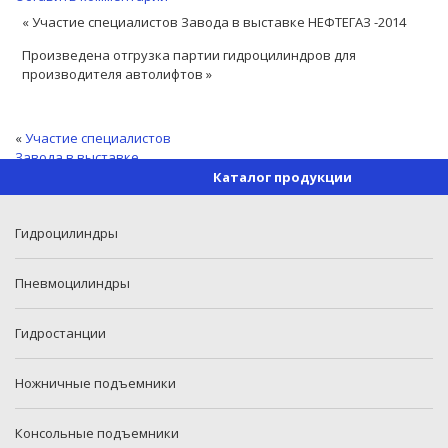
« Участие специалистов Завода в выставке НЕФТЕГАЗ -2014
Произведена отгрузка партии гидроцилиндров для
производителя автолифтов »
«
Участие специалистов
Завода в выставке
НЕФТЕГАЗ -2014
Каталог продукции
Произведена отгрузка партии гидроцилиндров для
производителя автолифтов
»
Гидроцилиндры
Пневмоцилиндры
Гидростанции
Ножничные подъемники
Консольные подъемники