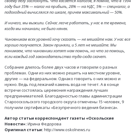
своему делу заглохнуть. Что касается налогов, я помню, что в 1994
году был 35% — налог на прибыль, 28% — на НДС, 5% — спецналог, а
подоходный вычислялся по шкале, причем максимальный — 50%.
И ничего, мы выжили. Сейчас легче работать, у нас в те времена,
когда мы начинали, не было нянек.
Чиновникам всех уровней хочу сказать — не мешайте нам. У нас все
хорошо получается. Закон приняли, и 5 лет не мешайте. Мы
понимаем, что чиновники хотят нам помочь, но что за помощь,
если каждый год законодательство туда-сюда скачет.
Собрание длилось более двух часов и говорили о разных
проблемах. Одни из них можно решить на местном уровне,
другие — на федеральном. Однако говорить о них можно и
нужно. Ведь под лежачий камень вода не течет. А в конце
встречи состоялась церемония награждения лучших
предпринимателей. Благодарностью главы администрации
Старооскольского городского округа отмечены 15 человек, 9
получили сертификаты «Безупречного ведения бизнеса».
Автор статьи корреспондент газеты «Оскольские
Новости»:
Ирина Федорова
Оригинал статьи:
http://www.oskolnews.ru