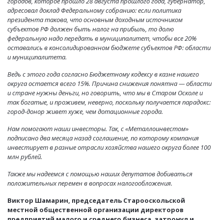
городов, которое прошло 28 августа прошлого года, губернатор,
адресовал доклад Федеральному собранию: если политика
президента такова, что основным доходным источником
субъектов РФ должен быть налог на прибыль, то долю
федеральную надо передать в муниципалитет, чтобы все 20%
оставались в консолидированном бюджете субъектов РФ: области
и муниципалитета.
Ведь с этого года согласно Бюджетному кодексу в казне нашего
округа остается всего 15%. Причина снижения понятна — области
и стране нужны деньги, но говорить, что мы в Старом Осколе и
так богатые, и проживем, неверно, поскольку получается парадокс:
город-донор живет хуже, чем дотационные города.
Нам помогают наши инвесторы. Так, с «Металлоинвестом»
подписано два месяца назад соглашение, по которому компания
инвестирует в разные отрасли хозяйства нашего округа более 100
млн рублей.
Также мы надеемся с помощью наших депутатов добиваться
положительных перемен в вопросах налогообложения.
Виктор Шамарин, председатель Старооскольской
местной общественной организации директоров
предприятий малого и среднего бизнеса, затронул и