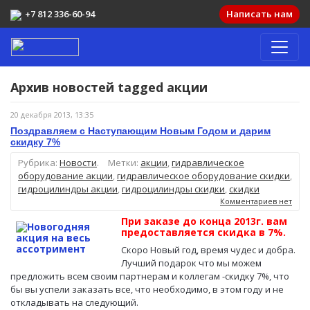
+7 812 336-60-94
Написать нам
Архив новостей tagged
акции
20 декабря 2013, 13:35
Поздравляем с Наступающим Новым Годом и дарим
скидку 7%
Рубрика:
Новости
.
Метки:
акции
,
гидравлическое
оборудование акции
,
гидравлическое оборудование скидки
,
гидроцилиндры акции
,
гидроцилиндры скидки
,
скидки
Комментариев нет
При заказе до конца 2013г. вам
предоставляется скидка в 7%.
Скоро Новый год, время чудес и добра.
Лучший подарок что мы можем
предложить всем своим партнерам и коллегам -скидку 7%, что
бы вы успели заказать все, что необходимо, в этом году и не
откладывать на следующий.