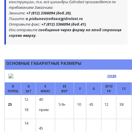
конструкции», т.к. все цилиндры Gidrolast производятся по
требованиям Заказчика:
Звоните:
+7 (812) 3366094 (доб.20)
,
Пишите:
a.piskunov(собака)gidrolast.ru
Отправьте факс:
+7 (812) 3366094 (доб.41)
,
Или отправьте
сообщение через форму на этой странице
справа вверху.
ОСНОВНЫЕ ГАБАРИТНЫЕ РАЗМЕРЫ
D
D
E
EE
ØTD
F
G
TC
ПОРШ
ШТ
МАКС
BSP
F8
12
40
25
1/4»
10
45
12
38
18
прим
14
45