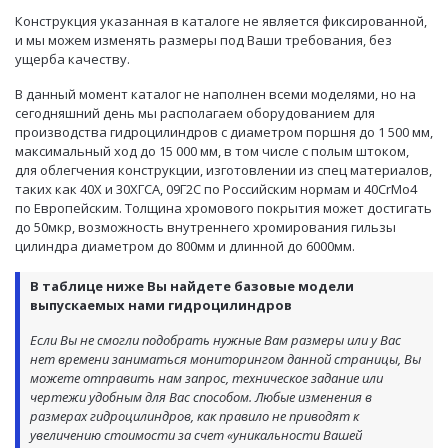
Конструкция указанная в каталоге не является фиксированной,
и мы можем изменять размеры под Ваши требования, без
ущерба качеству.
В данный момент каталог не наполнен всеми моделями, но на
сегодняшний день мы располагаем оборудованием для
производства гидроцилиндров с диаметром поршня до 1 500 мм,
максимальный ход до 15 000 мм, в том числе с полым штоком,
для облегчения конструкции, изготовлении из спец материалов,
таких как 40Х и 30ХГСА, 09Г2С по Российским нормам и 40CrMo4
по Европейским. Толщина хромового покрытия может достигать
до 50мкр, возможность внутреннего хромирования гильзы
цилиндра диаметром до 800мм и длинной до 6000мм.
В таблице ниже Вы найдете базовые модели
выпускаемых нами гидроцилиндров
Если Вы не смогли подобрать нужные Вам размеры или у Вас
нет времени заниматься мониторингом данной страницы, Вы
можете отправить нам запрос, техническое задание или
чертежи удобным для Вас способом. Любые изменения в
размерах гидроцилиндров, как правило не приводят к
увеличению стоимости за счет «уникальности Вашей