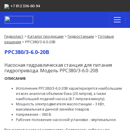
+7 812 336-60-94
Гидроласт
>
Каталог продукции
>
Гидростанции
>
Готовые
решения
> PPC380/3-6.0-20B
PPC380/3-6.0-20B
Насосная гидравлическая станция для питания
гидропривода. Модель PPC380/3-6.0-20B
ОПИСАНИЕ
Исполнение PPC380/3-6.0-20B характеризуется наибольшим
из всех аналогов объёмом бака (20 литров), а также
наибольшей подачей насоса (8.7 литров в минуту).
Мощность электродвигателя маслостанции – 3 КВт,
максимальная в данной линейке товаров.
Напряжение – 380 В.
Рабочее положение насосной установки – вертикальное.
Все малостанции от компаниии «Гидроласт» собраны по