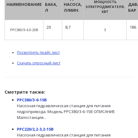
МОЩНОСТЬ
НАИМЕНОВАНИЕ
БАКА,
НАСОСА,
ДАВ
ЭЛЕКТРОДВИГАТЕЛЯ,
Л
Л/МИН.
БАР
КВТ
20
8,7
186
PPC380/3-6.0-20B
3
Посмотреть прайс лист
Скачать опросный лист
Смотрите также:
PPC380/3-6-15B
Насосная гидравлическая станция для питания
гидропривода. Модель PPC380/3-6-15B ОПИСАНИЕ
Малостанция...
PPC220/2,2-3,2-15B
Насосная гидравлическая станция для питания